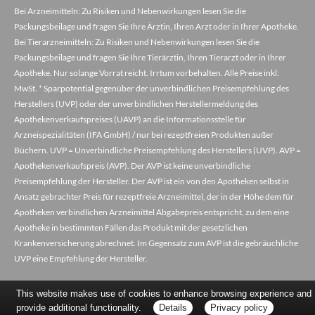
Bei Arzneimitteln: Zu Risiken und Nebenwirkungen lesen Sie die
Packungsbeilage und fragen Sie Ihre Ärztin, Ihren Arzt oder in Ihrer Apotheke.
Bei Tierarzneimitteln: Zu Risiken und Nebenwirkungen lesen Sie die
Packungsbeilage und fragen Sie Ihre Tierärztin, Ihren Tierarzt oder in Ihrer
Apotheke. Nur solange Vorrat reicht. Irrtum vorbehalten. Alle Preise inkl.
MwSt. * Sparpotential gegenüber der unverbindlichen Preisempfehlung des
Herstellers (UVP) oder der unverbindlichen Herstellermeldung des
Apothekenverkaufspreises (UAVP) an die Informationsstelle für
Arzneispezialitäten (IFA GmbH) / nur bei rezeptfreien Produkten außer
Büchern. UVP = Unverbindliche Preisempfehlung des Herstellers (UVP). AVP =
Apothekenverkaufspreis (AVP). Der AVP ist keine unverbindliche
Preisempfehlung der Hersteller. Der AVP ist ein von den Apotheken selbst in
Ansatz gebrachter Preis für rezeptfreie Arzneimittel, der in der Höhe dem für
Apotheken verbindlichen Arzneimittel Abgabepreis entspricht, zu dem eine
Apotheke in bestimmten Fällen das Produkt mit der gesetzlichen
Krankenversicherung abrechnet. Im Gegensatz zum AVP ist die gebräuchliche
UVP eine Empfehlung der Hersteller.
This website makes use of cookies to enhance browsing experience and
provide additional functionality.
Details
Privacy policy