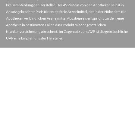
Preisempfehlung der Hersteller. Der AVP ist ein von den Apotheken selbst in
Ansatz gebrachter Preis für rezeptfreie Arzneimittel, der in der Höhe dem für
Apotheken verbindlichen Arzneimittel Abgabepreis entspricht, zu dem eine
Apotheke in bestimmten Fällen das Produkt mit der gesetzlichen
Krankenversicherung abrechnet. Im Gegensatz zum AVP ist die gebräuchliche
UVP eine Empfehlung der Hersteller.