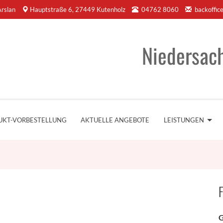
rslan
Hauptstraße 6, 27449 Kutenholz
04762 8060
backoffic
Niedersac
UKT-VORBESTELLUNG
AKTUELLE ANGEBOTE
LEISTUNGEN
F
G