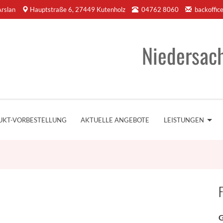
rslan
Hauptstraße 6, 27449 Kutenholz
04762 8060
backoffic
Niedersac
UKT-VORBESTELLUNG
AKTUELLE ANGEBOTE
LEISTUNGEN
F
G