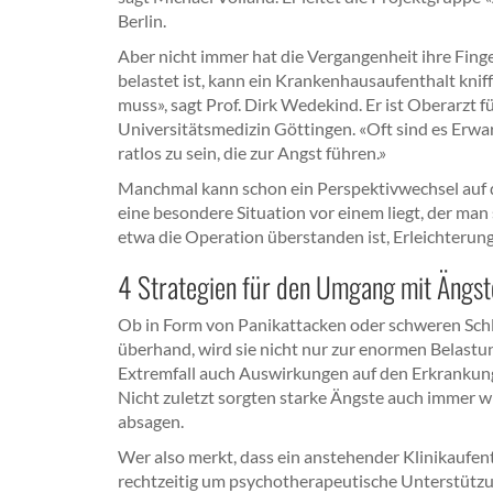
Berlin.
Aber nicht immer hat die Vergangenheit ihre Fing
belastet ist, kann ein Krankenhausaufenthalt knif
muss», sagt Prof. Dirk Wedekind. Er ist Oberarzt 
Universitätsmedizin Göttingen. «Oft sind es Erwa
ratlos zu sein, die zur Angst führen.»
Manchmal kann schon ein Perspektivwechsel auf di
eine besondere Situation vor einem liegt, der man 
etwa die Operation überstanden ist, Erleichterung
4 Strategien für den Umgang mit Ängs
Ob in Form von Panikattacken oder schweren Sch
überhand, wird sie nicht nur zur enormen Belastu
Extremfall auch Auswirkungen auf den Erkrankung
Nicht zuletzt sorgten starke Ängste auch immer w
absagen.
Wer also merkt, dass ein anstehender Klinikaufent
rechtzeitig um psychotherapeutische Unterstütz