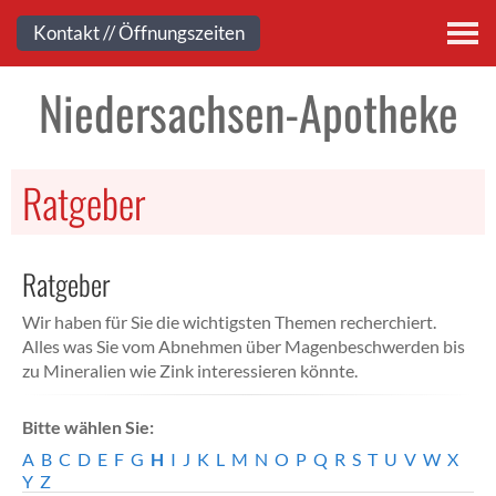
Kontakt
Kontakt // Öffnungszeiten
Niedersachsen-Apotheke
Ratgeber
Ratgeber
Wir haben für Sie die wichtigsten Themen recherchiert.
Alles was Sie vom Abnehmen über Magenbeschwerden bis
zu Mineralien wie Zink interessieren könnte.
Bitte wählen Sie:
A
B
C
D
E
F
G
H
I
J
K
L
M
N
O
P
Q
R
S
T
U
V
W
X
Y
Z