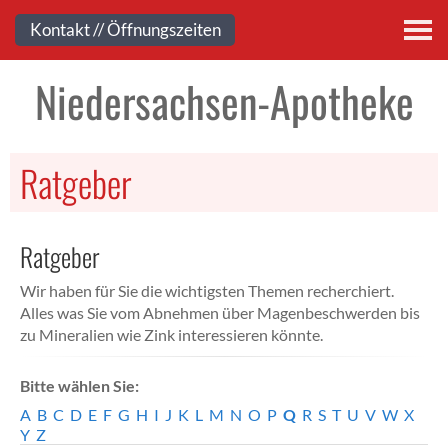
Kontakt
Kontakt // Öffnungszeiten
Niedersachsen-Apotheke
Ratgeber
Ratgeber
Wir haben für Sie die wichtigsten Themen recherchiert.
Alles was Sie vom Abnehmen über Magenbeschwerden bis
zu Mineralien wie Zink interessieren könnte.
Bitte wählen Sie:
A
B
C
D
E
F
G
H
I
J
K
L
M
N
O
P
Q
R
S
T
U
V
W
X
Y
Z