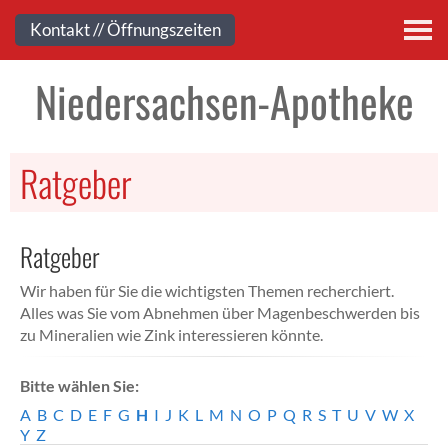
Kontakt
Kontakt // Öffnungszeiten
Niedersachsen-Apotheke
Ratgeber
Ratgeber
Wir haben für Sie die wichtigsten Themen recherchiert.
Alles was Sie vom Abnehmen über Magenbeschwerden bis
zu Mineralien wie Zink interessieren könnte.
Bitte wählen Sie:
A
B
C
D
E
F
G
H
I
J
K
L
M
N
O
P
Q
R
S
T
U
V
W
X
Y
Z