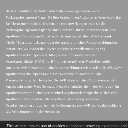
Bei Arzneimitteln: Zu Risiken und Nebenwirkungen lesen Sie die
Packungsbeilage und fragen Sie Ihre Ärztin, Ihren Arzt oder in Ihrer Apotheke.
Bei Tierarzneimitteln: Zu Risiken und Nebenwirkungen lesen Sie die
Packungsbeilage und fragen Sie Ihre Tierärztin, Ihren Tierarzt oder in Ihrer
Apotheke. Nur solange Vorrat reicht. Irrtum vorbehalten. Alle Preise inkl.
MwSt. * Sparpotential gegenüber der unverbindlichen Preisempfehlung des
Herstellers (UVP) oder der unverbindlichen Herstellermeldung des
Apothekenverkaufspreises (UAVP) an die Informationsstelle für
Arzneispezialitäten (IFA GmbH) / nur bei rezeptfreien Produkten außer
Büchern. UVP = Unverbindliche Preisempfehlung des Herstellers (UVP). AVP =
Apothekenverkaufspreis (AVP). Der AVP ist keine unverbindliche
Preisempfehlung der Hersteller. Der AVP ist ein von den Apotheken selbst in
Ansatz gebrachter Preis für rezeptfreie Arzneimittel, der in der Höhe dem für
Apotheken verbindlichen Arzneimittel Abgabepreis entspricht, zu dem eine
Apotheke in bestimmten Fällen das Produkt mit der gesetzlichen
Krankenversicherung abrechnet. Im Gegensatz zum AVP ist die gebräuchliche
UVP eine Empfehlung der Hersteller.
This website makes use of cookies to enhance browsing experience and