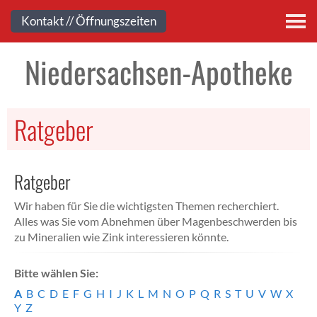
Kontakt
Kontakt // Öffnungszeiten
Niedersachsen-Apotheke
Ratgeber
Ratgeber
Wir haben für Sie die wichtigsten Themen recherchiert.
Alles was Sie vom Abnehmen über Magenbeschwerden bis
zu Mineralien wie Zink interessieren könnte.
Bitte wählen Sie:
A
B
C
D
E
F
G
H
I
J
K
L
M
N
O
P
Q
R
S
T
U
V
W
X
Y
Z