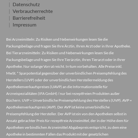
Datenschutz
Verbraucherrechte
Barrierefreiheit
Impressum
Bei Arzneimitteln: Zu Risiken und Nebenwirkungen lesen Sie die
Packungsbeilage und fragen Sie Ihre Ärztin, Ihren Arzt oder in Ihrer Apotheke.
Bei Tierarzneimitteln: Zu Risiken und Nebenwirkungen lesen Sie die
Packungsbeilage und fragen Sie Ihre Tierärztin, Ihren Tierarzt oder in Ihrer
Apotheke. Nur solange Vorrat reicht. Irrtum vorbehalten. Alle Preise inkl.
MwSt. * Sparpotential gegenüber der unverbindlichen Preisempfehlung des
Herstellers (UVP) oder der unverbindlichen Herstellermeldung des
Apothekenverkaufspreises (UAVP) an die Informationsstelle für
Arzneispezialitäten (IFA GmbH) / nur bei rezeptfreien Produkten außer
Büchern. UVP = Unverbindliche Preisempfehlung des Herstellers (UVP). AVP =
Apothekenverkaufspreis (AVP). Der AVP ist keine unverbindliche
Preisempfehlung der Hersteller. Der AVP ist ein von den Apotheken selbst in
Ansatz gebrachter Preis für rezeptfreie Arzneimittel, der in der Höhe dem für
Apotheken verbindlichen Arzneimittel Abgabepreis entspricht, zu dem eine
Apotheke in bestimmten Fällen das Produkt mit der gesetzlichen