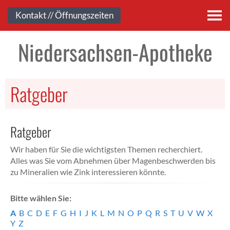
Kontakt
Kontakt // Öffnungszeiten
Niedersachsen-Apotheke
Ratgeber
Ratgeber
Wir haben für Sie die wichtigsten Themen recherchiert.
Alles was Sie vom Abnehmen über Magenbeschwerden bis
zu Mineralien wie Zink interessieren könnte.
Bitte wählen Sie:
A
B
C
D
E
F
G
H
I
J
K
L
M
N
O
P
Q
R
S
T
U
V
W
X
Y
Z