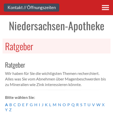
Kontakt
Kontakt // Öffnungszeiten
Niedersachsen-Apotheke
Ratgeber
Ratgeber
Wir haben für Sie die wichtigsten Themen recherchiert.
Alles was Sie vom Abnehmen über Magenbeschwerden bis
zu Mineralien wie Zink interessieren könnte.
Bitte wählen Sie:
A
B
C
D
E
F
G
H
I
J
K
L
M
N
O
P
Q
R
S
T
U
V
W
X
Y
Z