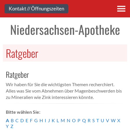
Kontakt
Kontakt // Öffnungszeiten
Niedersachsen-Apotheke
Ratgeber
Ratgeber
Wir haben für Sie die wichtigsten Themen recherchiert.
Alles was Sie vom Abnehmen über Magenbeschwerden bis
zu Mineralien wie Zink interessieren könnte.
Bitte wählen Sie:
A
B
C
D
E
F
G
H
I
J
K
L
M
N
O
P
Q
R
S
T
U
V
W
X
Y
Z