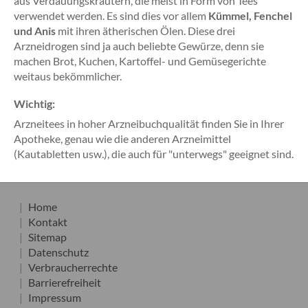
aus Verdauungskräutern, die meist in Form von Tees
verwendet werden. Es sind dies vor allem
Kümmel, Fenchel
und Anis
mit ihren ätherischen Ölen. Diese drei
Arzneidrogen sind ja auch beliebte Gewürze, denn sie
machen Brot, Kuchen, Kartoffel- und Gemüsegerichte
weitaus bekömmlicher.
Wichtig:
Arzneitees in hoher Arzneibuchqualität finden Sie in Ihrer
Apotheke, genau wie die anderen Arzneimittel
(Kautabletten usw.), die auch für "unterwegs" geeignet sind.
Home
Kontakt
Sitemap
Datenschutz
Verbraucherrechte
Barrierefreiheit
Impressum