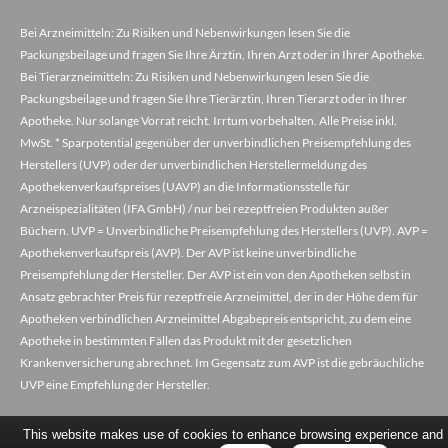
Bei Arzneimitteln: Zu Risiken und Nebenwirkungen lesen Sie die
Packungsbeilage und fragen Sie Ihre Ärztin, Ihren Arzt oder in Ihrer Apotheke.
Bei Tierarzneimitteln: Zu Risiken und Nebenwirkungen lesen Sie die
Packungsbeilage und fragen Sie Ihre Tierärztin, Ihren Tierarzt oder in Ihrer
Apotheke. Nur solange Vorrat reicht. Irrtum vorbehalten. Alle Preise inkl.
MwSt. * Sparpotential gegenüber der unverbindlichen Preisempfehlung des
Herstellers (UVP) oder der unverbindlichen Herstellermeldung des
Apothekenverkaufspreises (UAVP) an die Informationsstelle für
Arzneispezialitäten (IFA GmbH) / nur bei rezeptfreien Produkten außer
Büchern. UVP = Unverbindliche Preisempfehlung des Herstellers (UVP). AVP =
Apothekenverkaufspreis (AVP). Der AVP ist keine unverbindliche
Preisempfehlung der Hersteller. Der AVP ist ein von den Apotheken selbst in
Ansatz gebrachter Preis für rezeptfreie Arzneimittel, der in der Höhe dem für
Apotheken verbindlichen Arzneimittel Abgabepreis entspricht, zu dem eine
Apotheke in bestimmten Fällen das Produkt mit der gesetzlichen
Krankenversicherung abrechnet. Im Gegensatz zum AVP ist die gebräuchliche
UVP eine Empfehlung der Hersteller.
This website makes use of cookies to enhance browsing experience and