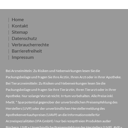
Home
Kontakt
Sitemap
Datenschutz
Verbraucherrechte
Barrierefreiheit
Impressum
Bei Arzneimitteln: Zu Risiken und Nebenwirkungen lesen Sie die
Packungsbeilage und fragen Sie Ihre Ärztin, Ihren Arzt oder in Ihrer Apotheke.
Bei Tierarzneimitteln: Zu Risiken und Nebenwirkungen lesen Sie die
Packungsbeilage und fragen Sie Ihre Tierärztin, Ihren Tierarzt oder in Ihrer
Apotheke. Nur solange Vorrat reicht. Irrtum vorbehalten. Alle Preise inkl.
MwSt. * Sparpotential gegenüber der unverbindlichen Preisempfehlung des
Herstellers (UVP) oder der unverbindlichen Herstellermeldung des
Apothekenverkaufspreises (UAVP) an die Informationsstelle für
Arzneispezialitäten (IFA GmbH) / nur bei rezeptfreien Produkten außer
Büchern. UVP = Unverbindliche Preisempfehlung des Herstellers (UVP). AVP =