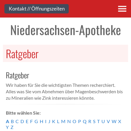
Kontakt
Kontakt // Öffnungszeiten
Niedersachsen-Apotheke
Ratgeber
Ratgeber
Wir haben für Sie die wichtigsten Themen recherchiert.
Alles was Sie vom Abnehmen über Magenbeschwerden bis
zu Mineralien wie Zink interessieren könnte.
Bitte wählen Sie:
A
B
C
D
E
F
G
H
I
J
K
L
M
N
O
P
Q
R
S
T
U
V
W
X
Y
Z