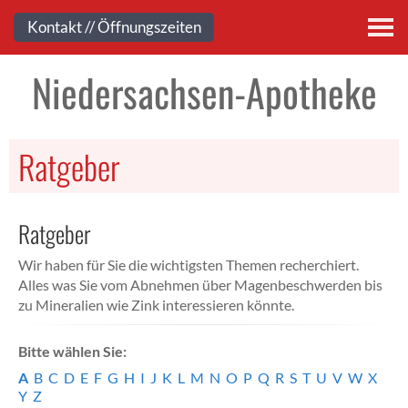
Kontakt
Kontakt // Öffnungszeiten
Niedersachsen-Apotheke
Ratgeber
Ratgeber
Wir haben für Sie die wichtigsten Themen recherchiert.
Alles was Sie vom Abnehmen über Magenbeschwerden bis
zu Mineralien wie Zink interessieren könnte.
Bitte wählen Sie:
A
B
C
D
E
F
G
H
I
J
K
L
M
N
O
P
Q
R
S
T
U
V
W
X
Y
Z