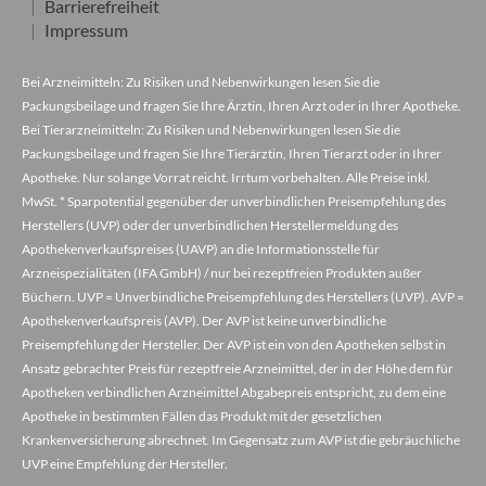
Barrierefreiheit
Impressum
Bei Arzneimitteln: Zu Risiken und Nebenwirkungen lesen Sie die
Packungsbeilage und fragen Sie Ihre Ärztin, Ihren Arzt oder in Ihrer Apotheke.
Bei Tierarzneimitteln: Zu Risiken und Nebenwirkungen lesen Sie die
Packungsbeilage und fragen Sie Ihre Tierärztin, Ihren Tierarzt oder in Ihrer
Apotheke. Nur solange Vorrat reicht. Irrtum vorbehalten. Alle Preise inkl.
MwSt. * Sparpotential gegenüber der unverbindlichen Preisempfehlung des
Herstellers (UVP) oder der unverbindlichen Herstellermeldung des
Apothekenverkaufspreises (UAVP) an die Informationsstelle für
Arzneispezialitäten (IFA GmbH) / nur bei rezeptfreien Produkten außer
Büchern. UVP = Unverbindliche Preisempfehlung des Herstellers (UVP). AVP =
Apothekenverkaufspreis (AVP). Der AVP ist keine unverbindliche
Preisempfehlung der Hersteller. Der AVP ist ein von den Apotheken selbst in
Ansatz gebrachter Preis für rezeptfreie Arzneimittel, der in der Höhe dem für
Apotheken verbindlichen Arzneimittel Abgabepreis entspricht, zu dem eine
Apotheke in bestimmten Fällen das Produkt mit der gesetzlichen
Krankenversicherung abrechnet. Im Gegensatz zum AVP ist die gebräuchliche
UVP eine Empfehlung der Hersteller.